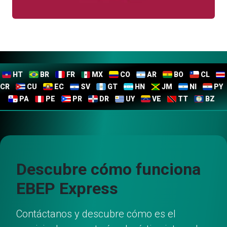
HT
BR
FR
MX
CO
AR
BO
CL
CR
CU
EC
SV
GT
HN
JM
NI
PY
PA
PE
PR
DR
UY
VE
TT
BZ
Descubre cómo funciona
EBEP Express
Contáctanos y descubre cómo es el