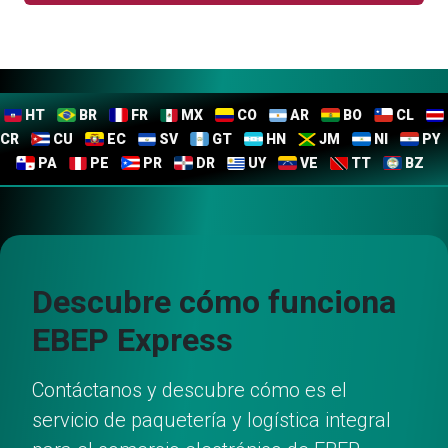
HT
BR
FR
MX
CO
AR
BO
CL
CR
CU
EC
SV
GT
HN
JM
NI
PY
PA
PE
PR
DR
UY
VE
TT
BZ
Descubre cómo funciona
EBEP Express
Contáctanos y descubre cómo es el
servicio de paquetería y logística integral