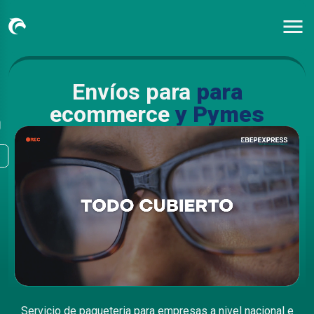
Envíos para
para
ecommerce
y
Pymes
Servicio de paqueteria para empresas a nivel nacional e