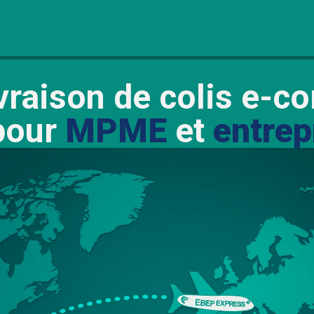
ivraison de colis e
our
MPME
et
entrep