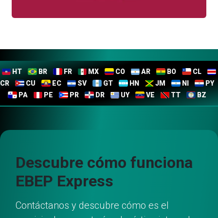
HT
BR
FR
MX
CO
AR
BO
CL
CR
CU
EC
SV
GT
HN
JM
NI
PY
PA
PE
PR
DR
UY
VE
TT
BZ
Descubre cómo funciona
EBEP Express
Contáctanos y descubre cómo es el