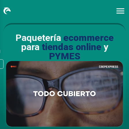
Paquetería
ecommerce
para
tiendas online
y
PYMES