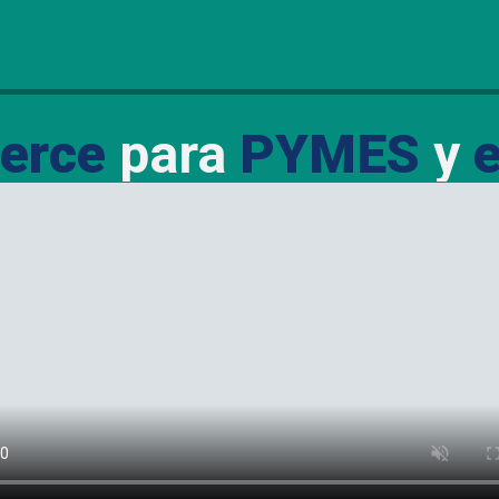
erce
para
PYMES
y