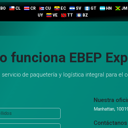
BO
CL
CR
CU
EC
SV
GT
HN
JM
UY
VE
TT
BZ
o funciona EBEP Exp
ervicio de paquetería y logística integral para el
Nuestra ofici
Manhattan, 1001
Contáctanos