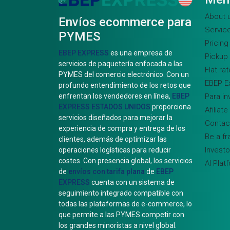
About 
Envíos ecommerce para
Servic
PYMES
Pricing
EBEP EXPRESS
es una empresa de
Pickup
servicios de paquetería enfocada a las
Flat ra
PYMES del comercio electrónico. Con un
EBEP E
profundo entendimiento de los retos que
Para in
enfrentan los vendedores en línea,
EBEP
EXPRESS ESTADOS UNIDOS
proporciona
Afiliat
servicios diseñados para mejorar la
Contac
experiencia de compra y entrega de los
Be a fr
clientes, además de optimizar las
Investo
operaciones logísticas para reducir
costes. Con presencia global, los servicios
AI Plat
de
envíos con tarifa plana
de
EBEP
EXPRESS
cuenta con un sistema de
seguimiento integrado compatible con
todas las plataformas de e-commerce, lo
que permite a las PYMES competir con
los grandes minoristas a nivel global.