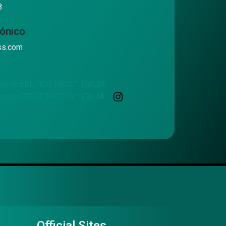
8
rónico
ss.com
Official Sites