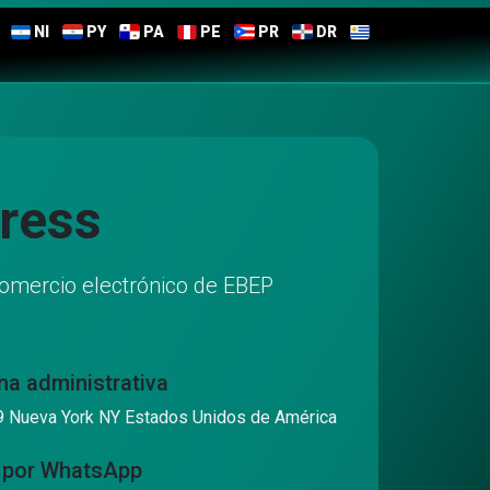
NI
PY
PA
PE
PR
DR
ress
 comercio electrónico de EBEP
na administrativa
9 Nueva York NY Estados Unidos de América
 por WhatsApp