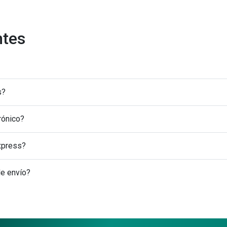
ntes
s?
rónico?
Express?
de envío?