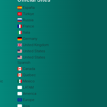
España
Türkiye
Russia
France
Italia
Germany
United Kingdom
United States
United States
Spanish
Canada
Quebec
ic
Mexico
LATAM
America
Europe
Asia