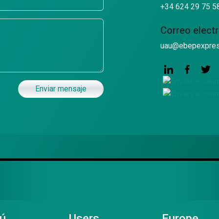
+34 624 29 75 5
Correo elect
uau@ebepexpre
Enviar mensaje
ú
Users
Europe