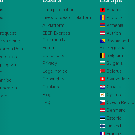
us
Data protection
Albania
es
Investor search platform
Andorra
AI Platform
Armenia
 request
EBEP Express
Autrich
Community
te shipping
Bosnia and
Forum
Herzegovina
xpress Point
Conditions
Belgium
versores
Privacy
Bulgaria
e program
Legal notice
Belarus
t
Copyrights
Switzerland
anhise
Cookies
Croatia
r search
Blog
Cyprus
form
FAQ
Czech Republ
Denmark
Estonia
Finland
France