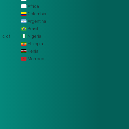
Africa
Colombia
Argentina
Brasil
lic of
Nigeria
Ethiopia
Kenia
Morroco