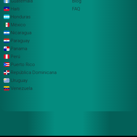
Guatemala
Blog
Haiti
FAQ
Honduras
México
Nicaragua
Paraguay
Panama
Perú
Puerto Rico
República Dominicana
Uruguay
Venezuela