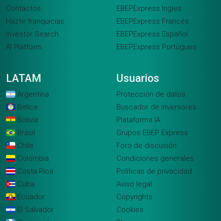
Contactos
EBEPExpress Ingles
Hazte franquicias
EBEPExpress Francés
Investor Search
EBEPExpress Español
AI Platform
EBEPExpress Portugues
LATAM
Usuarios
Argentina
Protección de datos
Belice
Buscador de inversores
Bolivia
Plataforma IA
Brasil
Grupos EBEP Express
Chile
Foro de discusión
Colombia
Condiciones generales
Costa Rica
Políticas de privacidad
Cuba
Aviso legal
Ecuador
Copyrights
El Salvador
Cookies