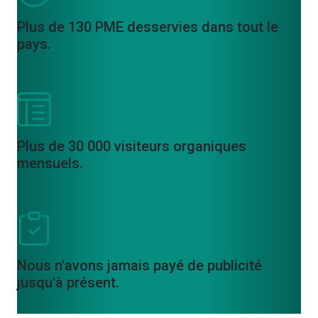
Plus de 130 PME desservies dans tout le
pays.
Plus de 30 000 visiteurs organiques
mensuels.
Nous n'avons jamais payé de publicité
jusqu'à présent.