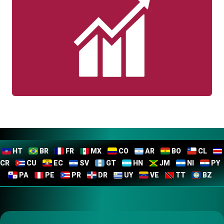
HT
BR
FR
MX
CO
AR
BO
CL
CR
CU
EC
SV
GT
HN
JM
NI
PY
PA
PE
PR
DR
UY
VE
TT
BZ