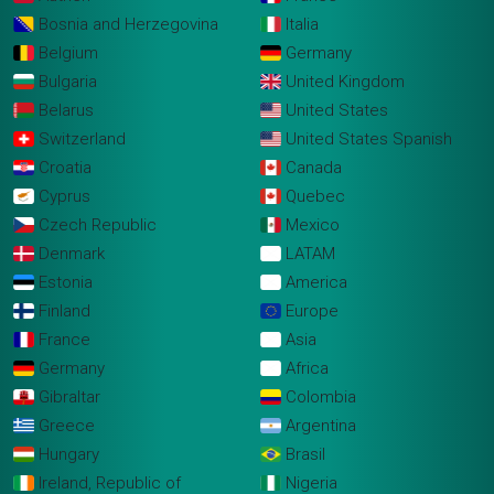
Bosnia and Herzegovina
Italia
Belgium
Germany
Bulgaria
United Kingdom
Belarus
United States
Switzerland
United States Spanish
Croatia
Canada
Cyprus
Quebec
Czech Republic
Mexico
Denmark
LATAM
Estonia
America
Finland
Europe
France
Asia
Germany
Africa
Gibraltar
Colombia
Greece
Argentina
Hungary
Brasil
Ireland, Republic of
Nigeria