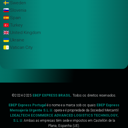
Sweden
Slovenia
Spain
Turkey
United Kingdom
Ukraine
Vatican City
©2024-2025
EBEP EXPRESS BRASIL
. Todos os direitos reservados.
EBEP Express Portugal
é o nome e a marca sob os quais
EBEP Express
Mensajería Urgente S.L.U.
opera e é propriedade da Sociedad Mercantil
LDEALTECH ECOMMERCE ADVANCED LOGISTICS TECHNOLOGY,
S.L.U
. Ambas as empresas têm sede e impostos em Castellón de la
Plana, Espanha (UE).