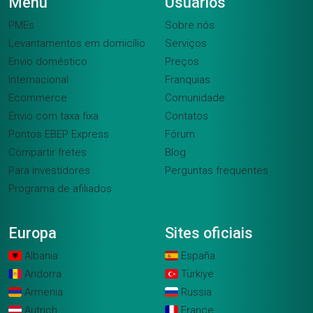
Menu
Usuários
PMEs
Sobre nós
Levantamentos em domicílio
Serviços
Envio doméstico
Preços
Internacional
Franquias
Ecommerce
Comunidade
Envio com taxa fixa
Contatos
Pontos EBEP Express
Fórum
Compartir fretes
Blog
Para investidores
Perguntas frequentes
Programa de afiliados
Europa
Sites oficiais
Albania
España
Andorra
Türkiye
Armenia
Russia
Autrich
France