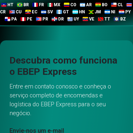
HT
BR
FR
MX
CO
AR
BO
CL
CR
CU
EC
SV
GT
HN
JM
NI
PY
PA
PE
PR
DR
UY
VE
TT
BZ
Descubra como funciona
o EBEP Express
Entre em contato conosco e conheça o
serviço completo de encomendas e
logística do EBEP Express para o seu
negócio.
Envie-nos um e-mail