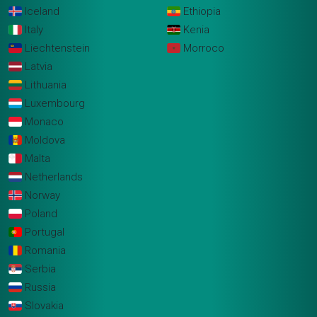
Iceland
Ethiopia
Italy
Kenia
Liechtenstein
Morroco
Latvia
Lithuania
Luxembourg
Monaco
Moldova
Malta
Netherlands
Norway
Poland
Portugal
Romania
Serbia
Russia
Slovakia