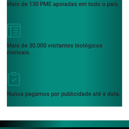
Mais de 130 PME apoiadas em todo o país.
Mais de 30.000 visitantes biológicos
mensais.
Nunca pagamos por publicidade até à data.